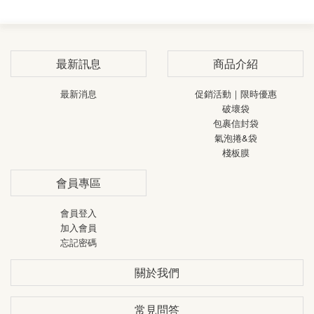
標籤貼紙
蜂巢紙捲
電動拖板車
熱敏貼紙
最新訊息
商品介紹
冷凍熱敏貼紙
最新消息
促銷活動｜限時優惠
破壞袋
包裹信封袋
氣泡捲&袋
棧板膜
會員專區
會員登入
加入會員
忘記密碼
關於我們
常見問答