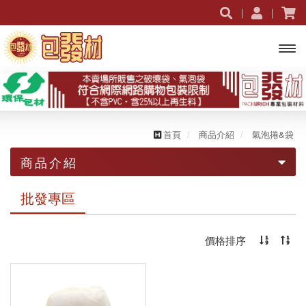
開啟
主選
單
首頁
商品介紹
氣泡捲&袋
商品介紹
促銷活動｜限時優惠
批發專區
破壞袋
價格排序
包裹信封袋
素色破壞袋
氣泡捲&袋
圖樣破壞袋
氣泡信封袋
手提破壞袋
蜂巢紙信封袋
氣泡袋