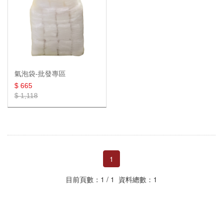
單層氣泡袋
批發專區
批發專區
氣泡捲
雙層氣泡袋
批發專區
棧板膜
氣泡袋-批發專區
真空袋
棧板膜
$ 665
$ 1,118
膠帶
棧板膜(整箱)
真空站立夾鏈袋
乾燥劑&脫氧劑
棧板膜專用把手
平面真空袋
OPP膠帶
48mm(2吋)
夾鏈袋
紋路真空袋
靜音膠帶
食品級乾燥劑
72mm(3吋)
1
牛皮紙袋
紋路真空袋捲
手撕膠帶
不織布乾燥劑
夾鏈袋(一般款)
目前頁數：1 / 1 資料總數：1
OPP自黏袋
真空保鮮袋
文具膠帶
矽膠乾燥劑(裸裝)
PE夾鏈袋(加厚款)
手提紙袋
衣物收納
膠帶切台
衣物乾燥劑
PP夾鏈袋
平口紙袋
OPP自黏袋
蜂巢紙捲
脫氧劑
防油紙袋
磨砂滑鍊袋