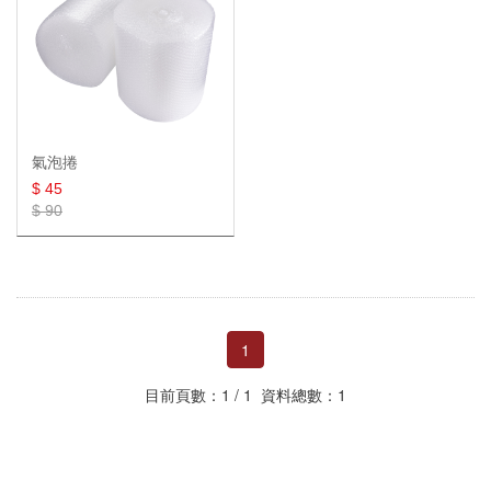
單層氣泡袋
批發專區
批發專區
氣泡捲
雙層氣泡袋
批發專區
棧板膜
氣泡捲
真空袋
棧板膜
$ 45
$ 90
膠帶
棧板膜(整箱)
真空站立夾鏈袋
乾燥劑&脫氧劑
棧板膜專用把手
平面真空袋
OPP膠帶
48mm(2吋)
夾鏈袋
紋路真空袋
靜音膠帶
食品級乾燥劑
72mm(3吋)
1
牛皮紙袋
紋路真空袋捲
手撕膠帶
不織布乾燥劑
夾鏈袋(一般款)
目前頁數：1 / 1 資料總數：1
OPP自黏袋
真空保鮮袋
文具膠帶
矽膠乾燥劑(裸裝)
PE夾鏈袋(加厚款)
手提紙袋
衣物收納
膠帶切台
衣物乾燥劑
PP夾鏈袋
平口紙袋
OPP自黏袋
蜂巢紙捲
脫氧劑
防油紙袋
磨砂滑鍊袋