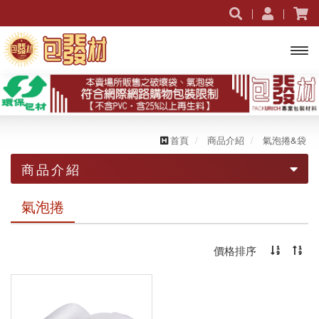
開啟
主選
單
首頁
商品介紹
氣泡捲&袋
商品介紹
促銷活動｜限時優惠
氣泡捲
破壞袋
價格排序
包裹信封袋
素色破壞袋
氣泡捲&袋
圖樣破壞袋
氣泡信封袋
手提破壞袋
蜂巢紙信封袋
氣泡袋