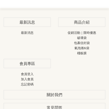
標籤貼紙
蜂巢紙捲
電動拖板車
熱敏貼紙
最新訊息
商品介紹
冷凍熱敏貼紙
最新消息
促銷活動｜限時優惠
破壞袋
包裹信封袋
氣泡捲&袋
棧板膜
會員專區
會員登入
加入會員
忘記密碼
關於我們
常見問答