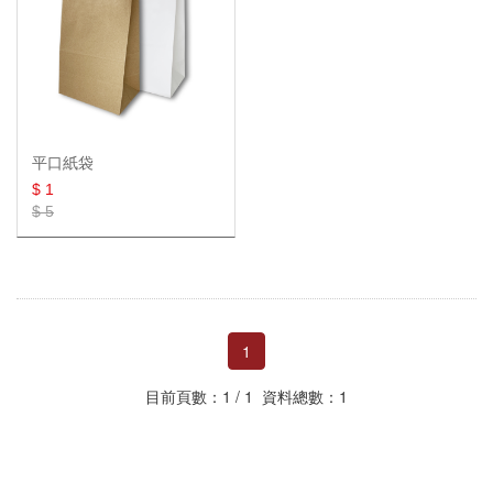
單層氣泡袋
真空袋
批發專區
批發專區
氣泡捲
棧板膜
雙層氣泡袋
膠帶
批發專區
棧板膜(整箱)
真空站立夾鏈袋
乾燥劑&脫氧劑
棧板膜專用把手
平面真空袋
OPP膠帶
平口紙袋
48mm(2吋)
夾鏈袋
紋路真空袋
靜音膠帶
食品級乾燥劑
$ 1
$ 5
72mm(3吋)
牛皮紙袋
紋路真空袋捲
手撕膠帶
不織布乾燥劑
夾鏈袋(一般款)
真空保鮮袋
文具膠帶
矽膠乾燥劑(裸裝)
PE夾鏈袋(加厚款)
手提紙袋
膠帶切台
衣物乾燥劑
PP夾鏈袋
平口紙袋
1
脫氧劑
防油紙袋
目前頁數：1 / 1 資料總數：1
OPP自黏袋
衣物收納
OPP自黏袋
蜂巢紙捲
磨砂滑鍊袋