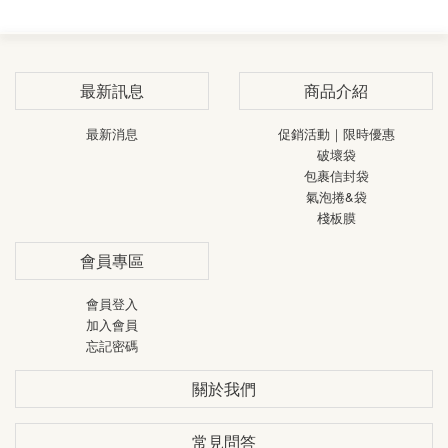
標籤貼紙
蜂巢紙捲
電動拖板車
熱敏貼紙
最新訊息
商品介紹
冷凍熱敏貼紙
最新消息
促銷活動｜限時優惠
破壞袋
包裹信封袋
氣泡捲&袋
棧板膜
會員專區
會員登入
加入會員
忘記密碼
關於我們
常見問答