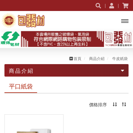
開啟
主選
單
首頁
商品介紹
牛皮紙袋
商品介紹
促銷活動｜限時優惠
平口紙袋
破壞袋
價格排序
包裹信封袋
素色破壞袋
氣泡捲&袋
圖樣破壞袋
氣泡信封袋
棧板膜
手提破壞袋
蜂巢紙信封袋
氣泡袋